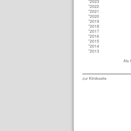
*2023
*2022
*2021
*2020
*2019
*2018
*2017
*2016
*2015
*2014
*2013
Als 
zur Klinikseite