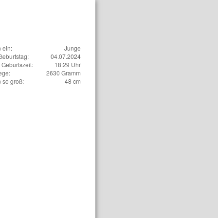
n ein:
Junge
Geburtstag:
04.07.2024
Geburtszeit:
18:29 Uhr
ege:
2630 Gramm
n so groß:
48 cm