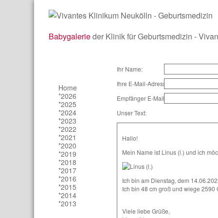
Babygalerie
der Klinik für Geburtsmedizin - Viva
Ihr Name:
Ihre E-Mail-Adresse:
Home
*2026
Empfänger E-Mail-Adresse:
*2025
*2024
Unser Text:
*2023
*2022
*2021
Hallo!
*2020
Mein Name ist Linus (l.) und ich möc
*2019
*2018
*2017
*2016
Ich bin am Dienstag, dem 14.06.2022
*2015
Ich bin 48 cm groß und wiege 2590
*2014
*2013
Viele liebe Grüße,