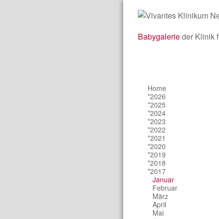
Babygalerie
der Klinik 
Home
*2026
*2025
*2024
*2023
*2022
*2021
*2020
*2019
*2018
*2017
Januar
Februar
März
April
Mai