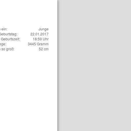
n ein:
Junge
Geburtstag:
22.01.2017
Geburtszeit:
18:59 Uhr
ege:
3445 Gramm
n so groß:
52 cm