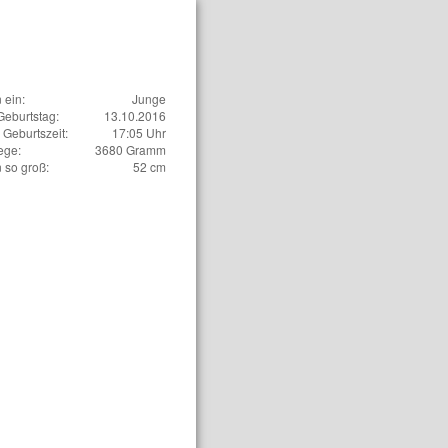
n ein:
Junge
Geburtstag:
13.10.2016
Geburtszeit:
17:05 Uhr
ege:
3680 Gramm
n so groß:
52 cm