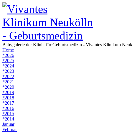
Babygalerie
der Klinik für Geburtsmedizin - Vivantes Klinikum Neuk
Home
*2026
*2025
*2024
*2023
*2022
*2021
*2020
*2019
*2018
*2017
*2016
*2015
*2014
Januar
Februar